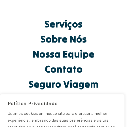
Serviços
Sobre Nós
Nossa Equipe
Contato
Seguro Viagem
Política Privacidade
Av Sete de Setembro 4476-Sala-905-Batel, Curitiba - PR,
80240-001
Usamos cookies em nosso site para oferecer a melhor
CNPJ: 44.430.647.0001-29
experiência, lembrando das suas preferências e visitas