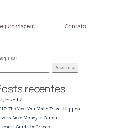
eguro Viagem
Contato
esquisar
Pesquisar
Posts recentes
lá, mundo!
017: The Year You Make Travel Happen
ow to Save Money in Dubai
ltimate Guide to Greece