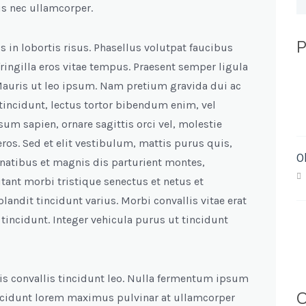
us nec ullamcorper.
P
 in lobortis risus. Phasellus volutpat faucibus
ringilla eros vitae tempus. Praesent semper ligula
. Mauris ut leo ipsum. Nam pretium gravida dui ac
 tincidunt, lectus tortor bibendum enim, vel
m sapien, ornare sagittis orci vel, molestie
eros. Sed et elit vestibulum, mattis purus quis,
O
natibus et magnis dis parturient montes,
tant morbi tristique senectus et netus et
andit tincidunt varius. Morbi convallis vitae erat
incidunt. Integer vehicula purus ut tincidunt
is convallis tincidunt leo. Nulla fermentum ipsum
C
ncidunt lorem maximus pulvinar at ullamcorper