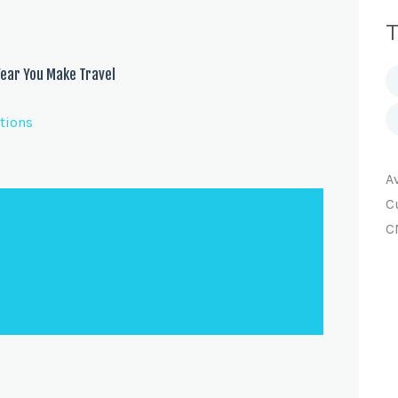
T
Year You Make Travel
tions
A
C
C
osts