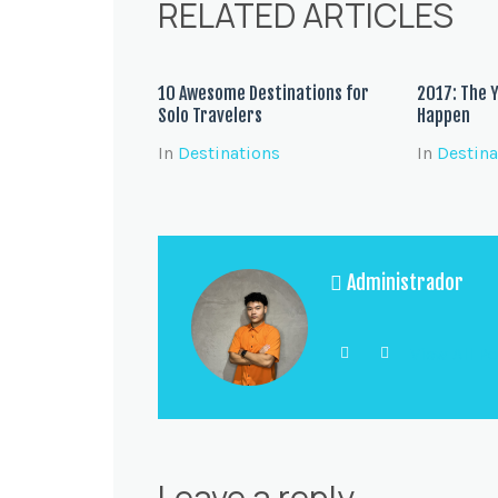
RELATED ARTICLES
10 Awesome Destinations for
2017: The 
Solo Travelers
Happen
In
Destinations
In
Destina
Administrador
View All P
Leave a reply