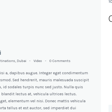
1
i
tinations
,
Dubai
-
Video
-
0 Comments
s nisi a, dapibus augue. Integer eget condimentum
uismod. Sed hendrerit, mauris malesuada suscipit
 id sodales turpis nunc sed justo. Nulla quis
blandit lectus at, vehicula ultrices lectus.
eget, elementum vel nisi. Donec mattis vehicula
porta tellus et est auctor, sed imperdiet dui