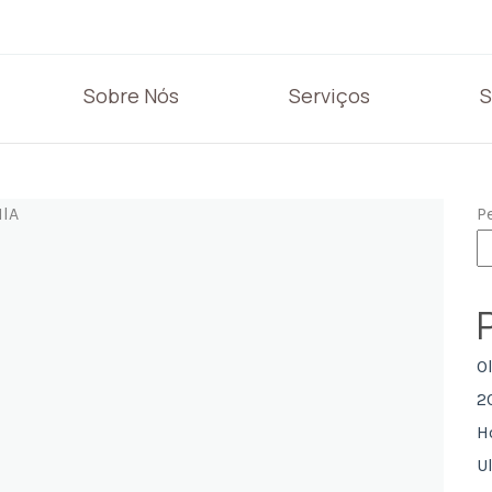
Sobre Nós
Serviços
S
MlA
P
O
2
H
U