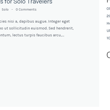
 for Solo Travelers
O
-
Solo
-
0 Comments
2
icies nisi a, dapibus augue. Integer eget
H
 ut sollicitudin euismod. Sed hendrerit,
U
tum, lectus turpis faucibus arcu,…
1