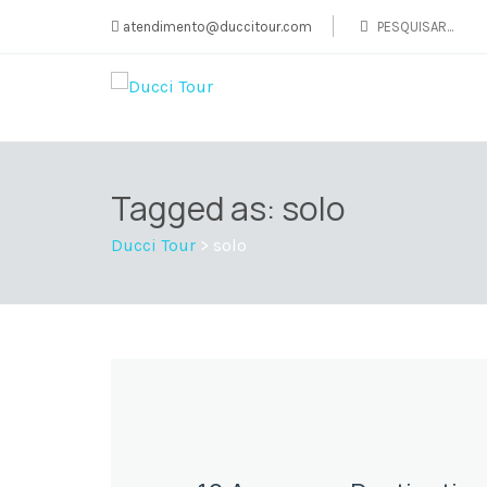
atendimento@duccitour.com
Tagged as: solo
Ducci Tour
>
solo